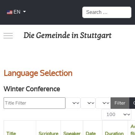
Search
Select your language
EN
Die Gemeinde in Stuttgart
Mobile Menu Toggle
Language Selection
Winter Conference
Filter
- Select Book -
- Select Month -
- Year -
Filter
Display #
Ad
Title
Scripture
Speaker
Date
Duration
fi